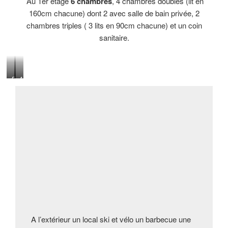
Au 1er étage
6 chambres
, 4 chambres doubles (lit en
160cm chacune) dont 2 avec salle de bain privée, 2
chambres triples ( 3 lits en 90cm chacune) et un coin
sanitaire.
E
A
t
v
e
e
n
c
f
c
i
a
n
n
a
a
u
p
2
é
n
j
d
e
u
u
n
x
c
d
A l’extérieur un local ski et vélo un barbecue une
o
e